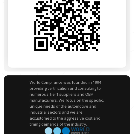
World Compliance was founded in 1994
providing certification and consulting to
numerous Tier1 suppliers and OEM
manufacturers. We focus on the specific,
unique needs of the automotive and
industrial sectors and we are
accustomed to the aggressive cost and
timing demands of the industry.